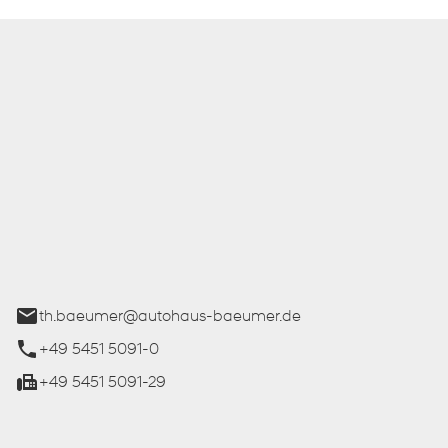
 Bäumer GmbH
ße 27
üren
th.baeumer@autohaus-baeumer.de
+49 5451 5091-0
+49 5451 5091-29
iten