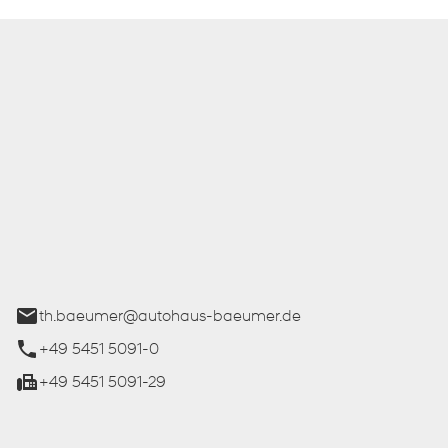
 Bäumer GmbH
ße 27
üren
th.baeumer@autohaus-baeumer.de
+49 5451 5091-0
+49 5451 5091-29
iten