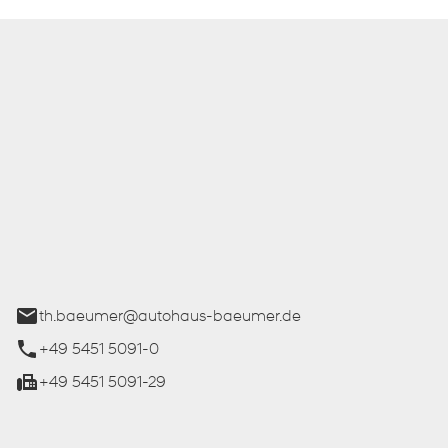
 Bäumer GmbH
ße 27
üren
th.baeumer@autohaus-baeumer.de
+49 5451 5091-0
+49 5451 5091-29
iten