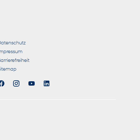
nde Links
atenschutz
Impressum
arrierefreiheit
Sitemap
ieben Messverfahren WLTP (World
utzung des Kraftstoffs durch den PKW,
as. Ein Leitfaden über den
r an jedem Verkaufsort in Deutschland,
 Es werden nur die C02-Emissionen