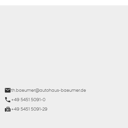
 Bäumer GmbH
ße 27
üren
th.baeumer@autohaus-baeumer.de
+49 5451 5091-0
+49 5451 5091-29
iten