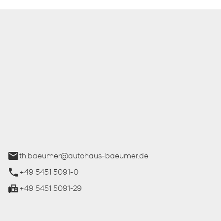
 Bäumer GmbH
ße 27
üren
th.baeumer@autohaus-baeumer.de
+49 5451 5091-0
+49 5451 5091-29
iten