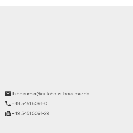
 Bäumer GmbH
ße 27
üren
th.baeumer@autohaus-baeumer.de
+49 5451 5091-0
+49 5451 5091-29
iten