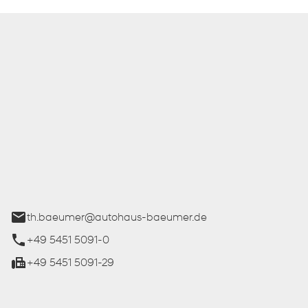
 Bäumer GmbH
ße 27
üren
th.baeumer@autohaus-baeumer.de
+49 5451 5091-0
+49 5451 5091-29
iten