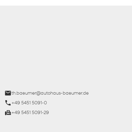
 Bäumer GmbH
ße 27
üren
th.baeumer@autohaus-baeumer.de
+49 5451 5091-0
+49 5451 5091-29
iten