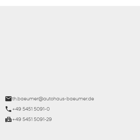
 Bäumer GmbH
ße 27
üren
th.baeumer@autohaus-baeumer.de
+49 5451 5091-0
+49 5451 5091-29
iten