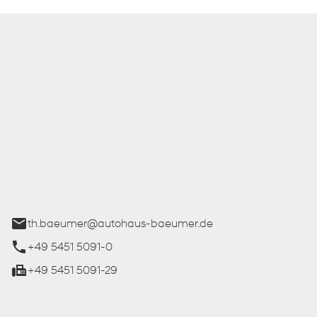
 Bäumer GmbH
ße 27
üren
th.baeumer@autohaus-baeumer.de
+49 5451 5091-0
+49 5451 5091-29
iten