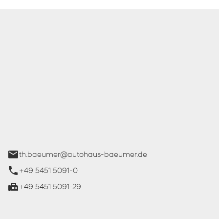
 Bäumer GmbH
ße 27
üren
th.baeumer@autohaus-baeumer.de
+49 5451 5091-0
+49 5451 5091-29
iten