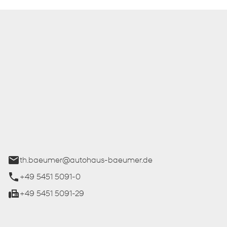
 Bäumer GmbH
ße 27
üren
th.baeumer@autohaus-baeumer.de
+49 5451 5091-0
+49 5451 5091-29
iten