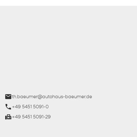
 Bäumer GmbH
ße 27
üren
th.baeumer@autohaus-baeumer.de
+49 5451 5091-0
+49 5451 5091-29
iten