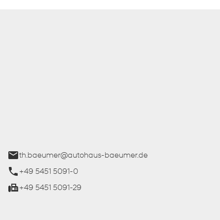
 Bäumer GmbH
ße 27
üren
th.baeumer@autohaus-baeumer.de
+49 5451 5091-0
+49 5451 5091-29
iten