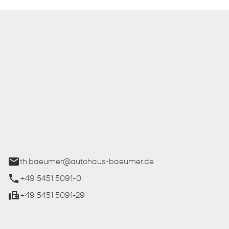
 Bäumer GmbH
ße 27
üren
th.baeumer@autohaus-baeumer.de
+49 5451 5091-0
+49 5451 5091-29
iten