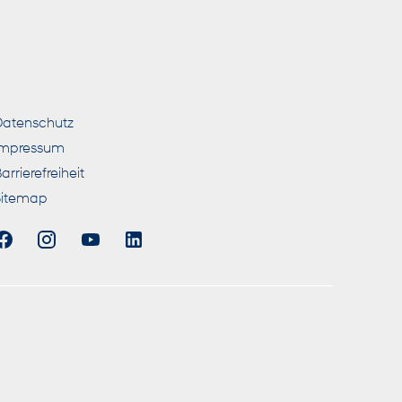
nde Links
atenschutz
Impressum
arrierefreiheit
Sitemap
ieben Messverfahren WLTP (World
utzung des Kraftstoffs durch den PKW,
as. Ein Leitfaden über den
r an jedem Verkaufsort in Deutschland,
 Es werden nur die C02-Emissionen