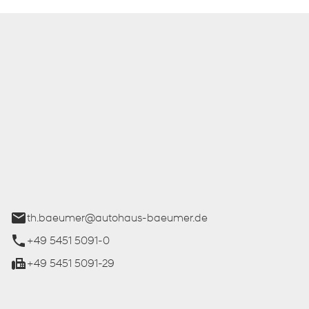
 Bäumer GmbH
ße 27
üren
th.baeumer@autohaus-baeumer.de
+49 5451 5091-0
+49 5451 5091-29
iten