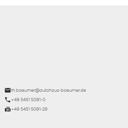
 Bäumer GmbH
ße 27
üren
th.baeumer@autohaus-baeumer.de
+49 5451 5091-0
+49 5451 5091-29
iten