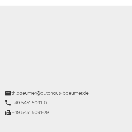
 Bäumer GmbH
ße 27
üren
th.baeumer@autohaus-baeumer.de
+49 5451 5091-0
+49 5451 5091-29
iten