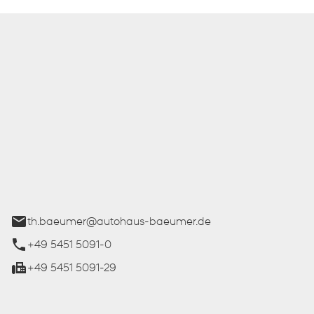
 Bäumer GmbH
ße 27
üren
th.baeumer@autohaus-baeumer.de
+49 5451 5091-0
+49 5451 5091-29
iten