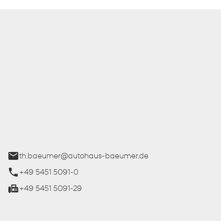
 Bäumer GmbH
ße 27
üren
th.baeumer@autohaus-baeumer.de
+49 5451 5091-0
+49 5451 5091-29
iten